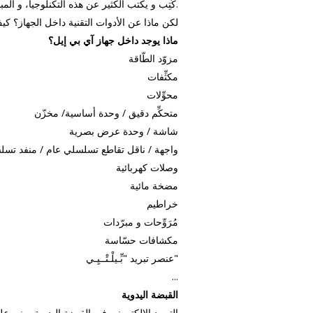
كُتِب و يكتب الكثير عن هذه التكنلوجيا، و المبادء النظرية تبقى هي نفسها.
لكن ماذا عن الأدوات التقنية داخل الجهاز؟ كيف
ماذا يوجد داخل جهاز آي بي إيل؟
مزوّد الطّاقة
مكثِّفات
محوِّلات
متحكِّم دقيق / وحدة أساسية/ مخزّن
شاشة / وحدة عرض بصرية
واجهة / ناقل تقاطع تسلسلي عام / منفد تس
وصلات كهربائية
مضخة مائية
خراطيم
مُرَوِّحات و مبرّدات
مكشافات حسّاسة
عنصر تبريد "بِّـيلْـتْــيِـي"
...
القبضة اليدوية
التبريد الإلكتروني في القبضة اليدوية مبني عل