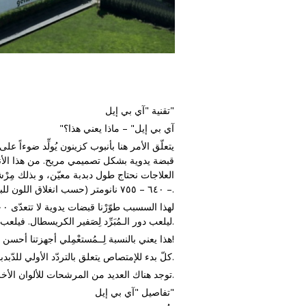
تقنية "آي بي إيل"
"آي بي إيل" – ماذا يعني هذا؟
يتعلّق الأمر هنا بأنبوب كزينون يُولِّد ضوءاً 
قبضة يدوية بشكل تصميمي مريح. من هذا الأن
– ٦٤٠ – ٧٥٥ نانومتر (حسب انغلاق اللون للبشرة، و على التوالي من اللون الفاتح إلى اللون الداكن)... لكن الحدّ المثالي يبقى هو ١٢۰۰ نانومتر.
ليلعب دور الـمُبَرِّد لِصَفير الكريسطال. فيلعب بذلك الماء دور المِرشحة الطبيعية ليَحْجُب كل الأشعة ما فوق الحمراء التي لذيها طول موجة اكثر من ١٢۰۰ نانومتر.
هذا يعني بالنسبة لِــمُستعْمِلي أجهزتنا أحسن النتائج في المعالجة و بالنسبة للمُــعالَج جلسة خالية من أي ألم!
كلّ بدء للإمتصاص يتعلق بالتردّد الأولي للدّبدبات المستعملة. فمثلا عند استعمال ٤٢۰ نانومتر يكون الإمتصاص بواسطة الهيموكلوبين (خضاب الدم).
توجد هناك العديد من المرشحات للألوان الأخرى من البشرة. و المثال السابق ذكره أعلاه هو مثال لِلَون البشرة الأوروبية.
تفاصيل "آي بي إيل"