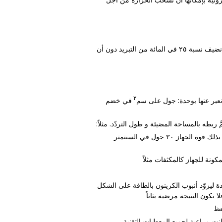
هذه العناصر المزدوجة التي طورناها حديثاً صارت أكثر فعّالية بعد أن أضفنا عليها عناصر تغليف جديدة. بهذا كنا قادرين على أن نضيف نسبة ٢٥ في المائة من التبريد دون أن
٢
نعبر عنها بوحدة: جول على سم
في خضم
ربطه بالمساحة المضيئة و طول التردّد. مثلاً:
وتكون بذلك قوة الجهاز ٣۰ جول في السنتمتر
ة ليزوّد أنبوب الكزينون بالطاقة على الشكل
 كانت مراعية لجميع المعطيات التقنية،