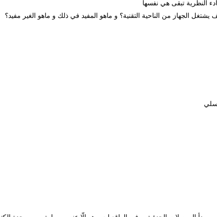
 يشتغل الجهاز من الناحية التقنية؟ و ماهو المفيد في ذلك و ماهو الغير مفيد؟
لسلي
ى مبدأ الموصلات الجزئية. و في الواقع ليس هو إلّا عنصر بــيلــتـيــي، وحدة إل