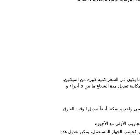
ا يكون في الشعر كمية كبيرة من الميلانين،
تمتصّ الشعرة مباشرة كمية كبيرة من الضوء فتحترق الشعرة قبل أن يصل هذا الضوء إلى جدر الشعرة. و لهذا السبب وجب إمكانية تعديل مدة الشعاع ما بين ٥ أجزاء و
تُمكِّنُ من تعديل ١٥ شعاعاً فرعيّاً في مدة شعاع رئيسي واحد. و يمكننا أيضاً تعديل الوقت الفارق
عين. فحسب الجهاز المستعمل، يمكن تعديل هذه