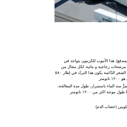
مندفع). هذا الأنبوب للكزينون يتواجد في
ة مرشحات زجاجية و مائية. لكل مجال من
العلاجات نحتاج طول دبدبة معيّن، و بذلك مِرْشحَة معينة. هناك عنصر حاسم هنا، هو التردّد الأوّلي للدّبدبات. فمثلاً بالنسبة لإزالة الشعر الدّائمة يكون هذا التردّد في إطار ٥٨٠
ٌ في أنبوب مائي يمرُّ منه الماء باستمرار، طول مدة المعالجة،