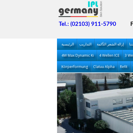
Tel.: (02103) 911-5790
نا
إزالة الشعر الدَّائمة
التداريب
الرئيسية
4W Max Dynamic Ki
4 Wellen ICE
3 We
Körperformung
Clatuu Alpha
Refit