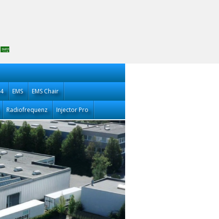
14
EMS
EMS Chair
Radiofrequenz
Injector Pro