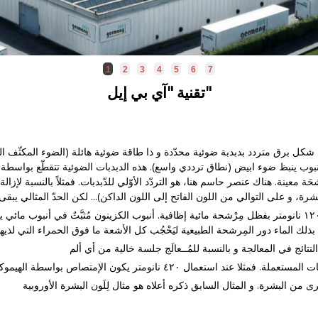
1
2
3
4
5
6
7
تقنية "آي بي إيل"
على شكل برق متردد بدبدبة ضوئية محدّدة و ذا طاقة ضوئية هائلة (الضوء المكثّف ال
بوب ينبظ ضوء ابيض (نطاق ترددي واسع). هذه الدبدبات الضوئية تتقطّع بواسط
لهذا السسبب طوّرْنا قبضات يدوية لا تتعدّى ١٢۰۰ نانومتر بفظل مِرْشحة مائية إظافية. أنبوب الكزينون مُثبَّت