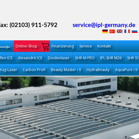
Fax: (02103) 911-5792
service@ipl-germany.de
Kontakt
Service
Finanzierung
Online-Shop
مؤسست
llen ICE
Alexandrit ICE
Diodenlaser
SHR-M PRO
IPL-SHR M26
SHR S
Yag-Laser
Carbon Profi
Beauty Master / II
HydraBeauty
AquaPure / II