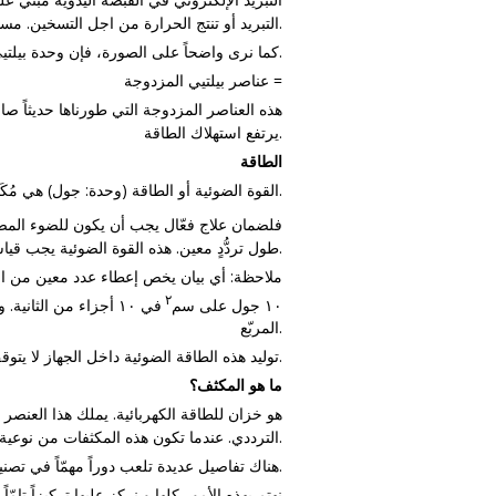
التبريد أو تنتج الحرارة من اجل التسخين. مسمّاة عن إسم مخترعها جون بــيلــتــيــي.
كما نرى واضحاً على الصورة، فإن وحدة بيلتيي فعّالة جدّا و تُبرّد صفير الكريسطال إلى درجة حرارة مائوية تحت الصفر.
عناصر بيلتيي المزدوجة =
يرتفع استهلاك الطاقة.
الطاقة
القوة الضوئية أو الطاقة (وحدة: جول) هي مُكَوّن أساسي في تقنية آي بي إيل.
فلضمان علاج فعّال يجب أن يكون للضوء المصف
طول تردُّدٍ معين. هذه القوة الضوئية يجب قياسها و مقارنتها، و ربطها بطول الدبدبة، عند المقارنة بين مُصَنِّعين مختلفين.
ملاحظة: أي بيان يخص إعطاء عدد معين من الجول 
٢
١۰ جول على سم
في ١۰ أجزاء من الثانية. و عندما يكون حجم صفير الكرسطال ١٥مم ×٢۰مم تكون مساحته ٣ سم
المربّع.
توليد هذه الطاقة الضوئية داخل الجهاز لا يتوقف عن المزوّد الأساسي للطاقة الكهربائية و لكنه رهين كذلك بالعناصر الأخرى المكونة للجهاز كالمكثفات مثلاً.
ما هو المكثف؟
هو خزان للطاقة الكهربائية. يملك هذا العنصر 
الترددي. عندما تكون هذه المكثفات من نوعية رديئة، يتوصل حينذاك أنبوب الكزينون بالطاقة الغير كافية أو بتردد غير منتظم، فلا تكون النتيجة مرضية بثاتاً.
هناك تفاصيل عديدة تلعب دوراً مهمّاً في تصنيع أجهزة آي بي إيل كطبيعة الأسلاك في المكثفات و طريقة ربطهم البعظ مع البعظ.
نهتم بهذه الأمور كلها و نركز عليها تركيزاً تام