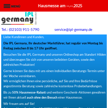
Hausmesse am --.--.2025
Tel.: (02103) 911-5790
service@ipl-germany.de
Liebe Kundinnen und Kunden,
Die IPL Germany, Ihr deutscher Marktführer, hat regulär von Montag bis
Freitag zwischen 8 bis 17 Uhr geöffnet.
Besuchen Sie die IPL Germany und unseren Onlineshop am Standort Hilden
und überzeugen Sie sich von unseren beliebten Geräten, sowie den
zahlreichen Produkten!
Gerne können Sie dazu mit uns einen individuellen Beratungs-Termin unter
der Woche vereinbaren.
Wir ermöglichen Ihnen eine persönliche, auf Sie und Ihre Bedürfnisse
angestimmte Beratung sowie zahlreiche kostenlose Probebehandlungen.
Bis zu
50% Hausmesse-Rabatt
und weitere Geschenk-Aktionen gewähren
wir Ihnen aktuell
auch ohne den Besuch
einer Hausmesse.
Wir freuen uns auf Sie!