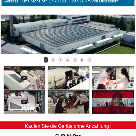
Adresse: Hans-Sachs-Str. 17 40721 Hilden 10 km von Düsseldorf
1
2
3
4
5
6
7
Kaufen Sie die Geräte ohne Anzahlung !