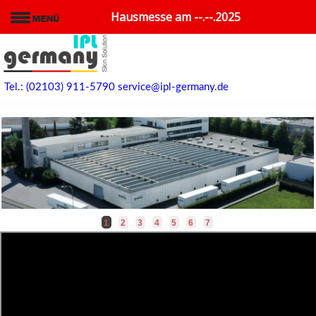
Hausmesse am --.--.2025
Tel.: (02103) 911-5790
service@ipl-germany.de
1
2
3
4
5
6
7