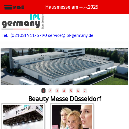
Hausmesse am --.--.2025
Tel.: (02103) 911-5790
service@ipl-germany.de
1
2
3
4
5
6
7
Beauty Messe Düsseldorf