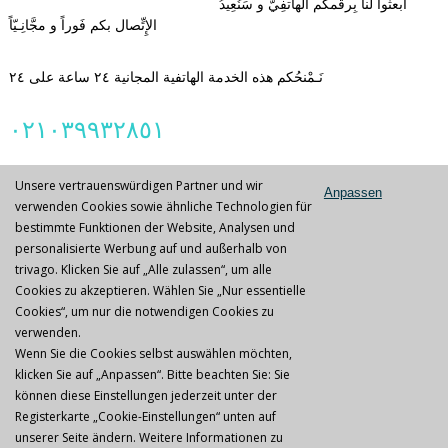
ابعثُوا لنا بِرقمكُم الهاتفِيّ و سَنُعِيدُ
الإِتِّصال بكم فَوراً و مجَّانِـيّاً
نَـمْنحُكم هذه الخدمة الهاتفية المجانية ٢٤ ساعة على ٢٤
٠٢١٠٣٩٩٣٢٨٥١
Unsere vertrauenswürdigen Partner und wir
Anpassen
verwenden Cookies sowie ähnliche Technologien für
bestimmte Funktionen der Website, Analysen und
خدمة استبدال أنابيب الكزينون
personalisierte Werbung auf und außerhalb von
trivago. Klicken Sie auf „Alle zulassen“, um alle
Cookies zu akzeptieren. Wählen Sie „Nur essentielle
تجدون عند شركتنا اختيارا كبيراً من أنابيب الكزينون للإستبدال
Cookies“, um nur die notwendigen Cookies zu
بأجهزة الآي بي إيل. هذه الأنابيب كلها من صنع ألماني و دات جودة
verwenden.
أصلية. بإمكاننا أن نمنحكم أيضاً خدمة شاملة عند رغبتكم. استعملواْ
Wenn Sie die Cookies selbst auswählen möchten,
لهذا الغرض
نمودج الإتصال
و حدِّدوا لنا إسم الصانع لجهازكم و نوعه و
klicken Sie auf „Anpassen“. Bitte beachten Sie: Sie
سنبعث لكم فوراً بعرض سعر لأستبدال الأُنبوب.
können diese Einstellungen jederzeit unter der
Jobs & Karriere
|
Datenschutz
|
AGB
|
خريطة الموقع
Registerkarte „Cookie-Einstellungen“ unten auf
unserer Seite ändern. Weitere Informationen zu