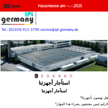
Hausmesse am --.--.2025
Tel.: (02103) 911-5790
service@ipl-germany.de
1
2
3
4
5
6
7
استأجار أجهزتنا
استأجار أجهزتنا
هل تهتمون بأجهزتنا؟
لازلتم ليس مقتنعون بشراء هذا الجهاز؟