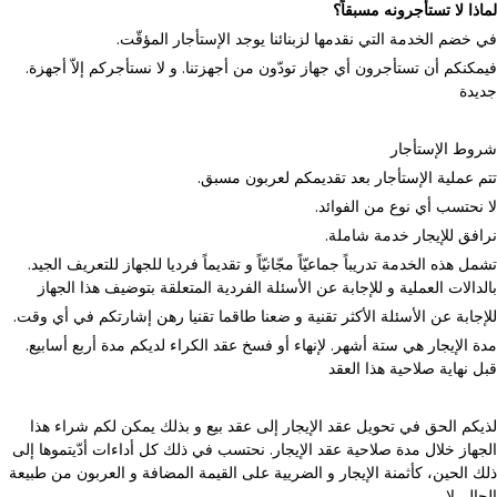
لماذا لا تستأجرونه مسبقاً؟
.في خضم الخدمة التي نقدمها لزبنائنا يوجد الإستأجار المؤقّت
.فيمكنكم أن تستأجرون أي جهاز تودّون من أجهزتنا. و لا نستأجركم إلاّ أجهزة
جديدة
شروط الإستأجار
.تتم عملية الإستأجار بعد تقديمكم لعربون مسبق
.لا نحتسب أي نوع من الفوائد
.نرافق للإيجار خدمة شاملة
.تشمل هذه الخدمة تدريباً جماعيّاً مجّانيّاً و تقديماً فرديا للجهاز للتعريف الجيد
بالدالات العملية و للإجابة عن الأسئلة الفردية المتعلقة بتوضيف هذا الجهاز
.للإجابة عن الأسئلة الأكثر تقنية و ضعنا طاقما تقنيا رهن إشارتكم في أي وقت
.مدة الإيجار هي ستة أشهر. لإنهاء أو فسخ عقد الكراء لديكم مدة أربع أسابيع
قبل نهاية صلاحية هذا العقد
لذيكم الحق في تحويل عقد الإيجار إلى عقد بيع و بذلك يمكن لكم شراء هذا
الجهاز خلال مدة صلاحية عقد الإيجار. نحتسب في ذلك كل أداءات أدّيتموها إلى
ذلك الحين، كأثمنة الإيجار و الضريية على القيمة المضافة و العربون من طبيعة
الحال. لا