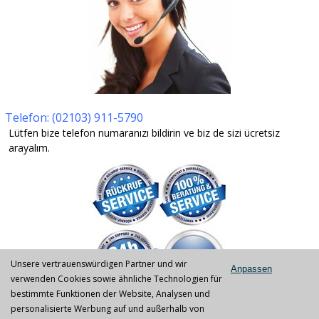
Telefon: (02103) 911-5790
Lütfen bize telefon numaranızı bildirin ve biz de sizi ücretsiz
arayalım.
Unsere vertrauenswürdigen Partner und wir
Anpassen
verwenden Cookies sowie ähnliche Technologien für
bestimmte Funktionen der Website, Analysen und
IPL Lamba Değiştirme Servisi
personalisierte Werbung auf und außerhalb von