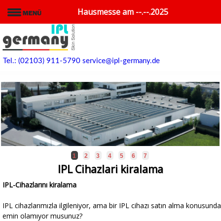
Hausmesse am --.--.2025
Tel.: (02103) 911-5790
service@ipl-germany.de
1
2
3
4
5
6
7
IPL Cihazlari kiralama
IPL-Cihazlarını kiralama
IPL cihazlarımızla ilgileniyor, ama bir IPL cihazı satın alma konusunda
emin olamıyor musunuz?