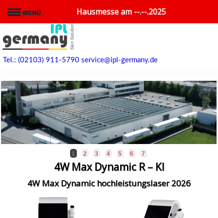
Hausmesse am --.--.2025
Tel.: (02103) 911-5790
service@ipl-germany.de
1
2
3
4
5
6
7
4W Max Dynamic R – KI
4W Max Dynamic hochleistungslaser 2026