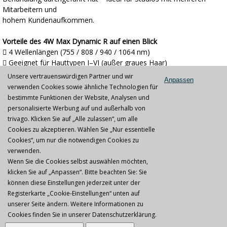
Mitarbeitern und
hohem Kundenaufkommen.
Vorteile des 4W Max Dynamic R auf einen Blick

4 Wellenlängen (755 / 808 / 940 / 1064 nm)
 Geeignet für Hauttypen I–VI (außer graues Haar)
 KI-unterstützte Haut- und Haaranalyse
Unsere vertrauenswürdigen Partner und wir
Anpassen
 FAC-Technologie für maximale Laserleistung
verwenden Cookies sowie ähnliche Technologien für
 360°-Kontaktkühlung für hohen Behandlungskomfort
bestimmte Funktionen der Website, Analysen und
 1800-W-Laserhandstück mit Touchscreen
personalisierte Werbung auf und außerhalb von
 12-Zoll-LCD-Touchdisplay
trivago. Klicken Sie auf „Alle zulassen“, um alle
 Vier austauschbare Spotgrößen
Cookies zu akzeptieren. Wählen Sie „Nur essentielle
 Kunden- und Bedienermanagementsystem
Cookies“, um nur die notwendigen Cookies zu
verwenden.
Lieferumfang:
Wenn Sie die Cookies selbst auswählen möchten,
klicken Sie auf „Anpassen“. Bitte beachten Sie: Sie
1x 4W Max Dynamic hochleistungslaser 2026
können diese Einstellungen jederzeit unter der
Jobs & Karriere
|
Datenschutz
|
AGB
|
خريطة الموقع
Registerkarte „Cookie-Einstellungen“ unten auf
unserer Seite ändern. Weitere Informationen zu
Cookies finden Sie in unserer
Datenschutzerklärung
.