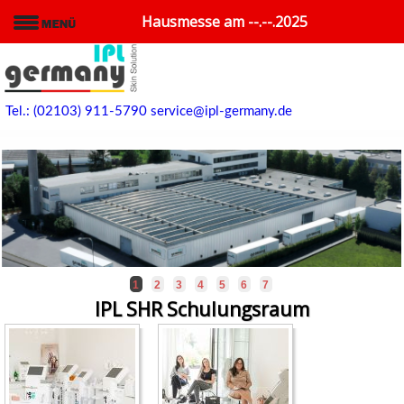
Hausmesse am --.--.2025
Tel.: (02103) 911-5790
service@ipl-germany.de
1
2
3
4
5
6
7
IPL SHR Schulungsraum