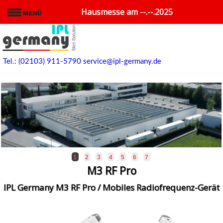
Hausmesse am --.--.2025
Tel.: (02103) 911-5790
service@ipl-germany.de
1
2
3
4
5
6
7
M3 RF Pro
IPL Germany M3 RF Pro / Mobiles Radiofrequenz-Gerät