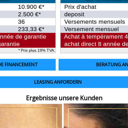
10.900 €*
Prix d'achat
2.500 €*
deposit
36
Versements mensuels
233,33 €*
Versement mensuel
nnée de garantie
Achat à tempérament 4 
arantie
achat direct 8 année de
* Prix plus 19% TVA.
DE FINANCEMENT
BERATUNG A
LEASING ANFORDERN
Ergebnisse unsere Kunden