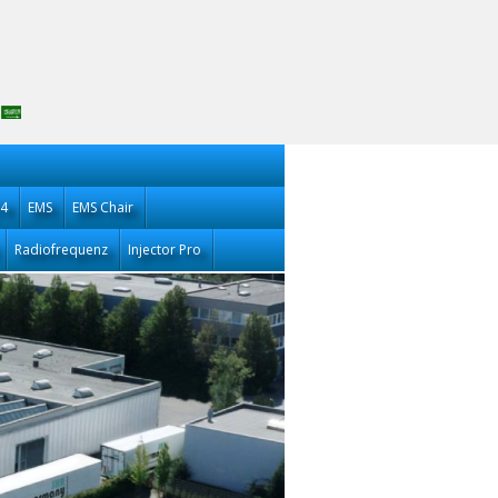
14
EMS
EMS Chair
Radiofrequenz
Injector Pro