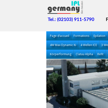
Tel.: (02103) 911-5790
Page d‘accueil
Formations
Epilation
4W Max Dynamic Ki
4 Wellen ICE
3 We
Körperformung
Clatuu Alpha
Refit