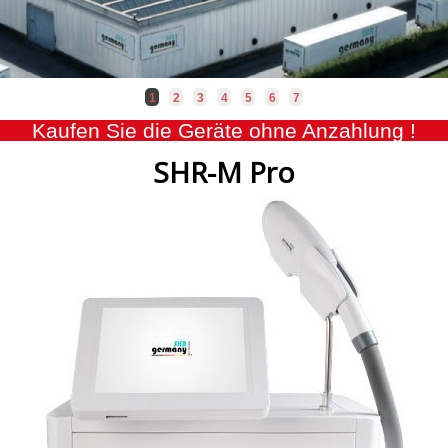
1
2
3
4
5
6
7
Kaufen Sie die Geräte ohne Anzahlung !
SHR-M Pro