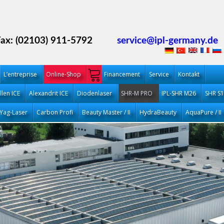
Fax: (02103) 911-5792
service@ipl-germany.de
L’entreprise
Online-Shop
Financement
Service
Kontakt
llen ICE
Alexandrit ICE
Diodenlaser
SHR-M PRO
IPL-SHR M26
SHR S
Yag-Laser
Carbon Profi
Beauty Master / II
HydraBeauty
AquaPure / II