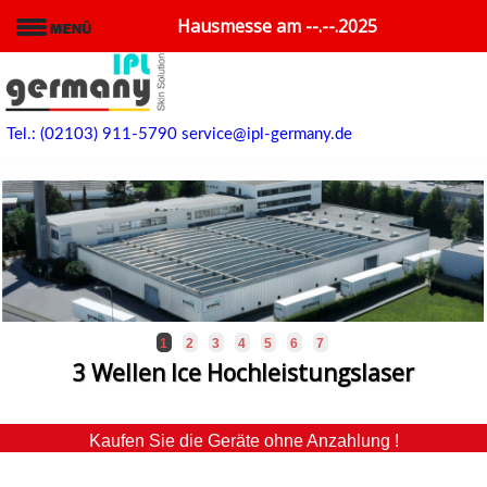
Hausmesse am --.--.2025
Tel.: (02103) 911-5790
service@ipl-germany.de
1
2
3
4
5
6
7
3 Wellen Ice Hochleistungslaser
Kaufen Sie die Geräte ohne Anzahlung !