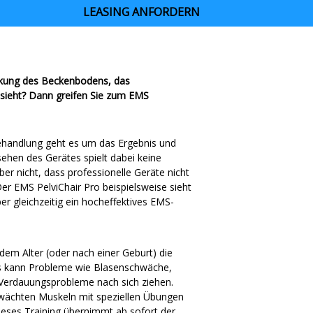
LEASING ANFORDERN
ärkung des Beckenbodens, das
ussieht? Dann greifen Sie zum EMS
ehandlung geht es um das Ergebnis und
ehen des Gerätes spielt dabei keine
er nicht, dass professionelle Geräte nicht
r EMS PelviChair Pro beispielsweise sieht
er gleichzeitig ein hocheffektives EMS-
em Alter (oder nach einer Geburt) die
s kann Probleme wie Blasenschwäche,
erdauungsprobleme nach sich ziehen.
hwächten Muskeln mit speziellen Übungen
eses Training übernimmt ab sofort der