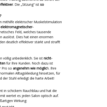
ffektiver
. Die „Sitzung“ ist
so
?
mithilfe elektrischer Muskelstimulation
, elektromagnetischer-
netisches Feld, welches tausende
 auslöst. Dies hat einen enormen
n deutlich effektiver stärkt und strafft
 völlig unbedenklich. Sie ist
nicht-
iten
für Ihre Kunden. Noch dazu ist
r Pro so
angenehm wie möglic
h. Ihre
normalen Alltagskleidung hinsetzen, für
der Stuhl erledigt die harte Arbeit!
 in schickem Rauchblau und hat die
t wertet es jeden Salon optisch auf.
oßartigen Wirkung:
 gestärkt