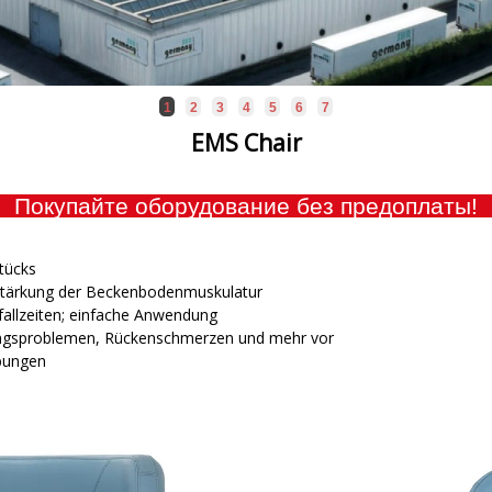
1
2
3
4
5
6
7
EMS Chair
Покупайте оборудование без предоплаты!
tücks
Stärkung der Beckenbodenmuskulatur
sfallzeiten; einfache Anwendung
ungsproblemen, Rückenschmerzen und mehr vor
bungen