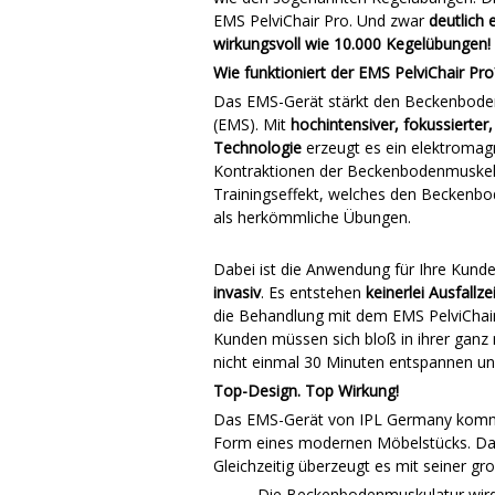
EMS PelviChair Pro. Und zwar
deutlich e
wirkungsvoll wie 10.000 Kegelübungen!
Wie funktioniert der EMS PelviChair Pro
Das EMS-Gerät stärkt den Beckenboden 
(EMS). Mit
hochintensiver, fokussierter
Technologie
erzeugt es ein elektromag
Kontraktionen der Beckenbodenmuskeln
Trainingseffekt, welches den Beckenbode
als herkömmliche Übungen.
Dabei ist die Anwendung für Ihre Kunden
invasiv
. Es entstehen
keinerlei Ausfallze
die Behandlung mit dem EMS PelviChai
Kunden müssen sich bloß in ihrer ganz 
nicht einmal 30 Minuten entspannen und 
Top-Design. Top Wirkung!
Das EMS-Gerät von IPL Germany kommt
Form eines modernen Möbelstücks. Dami
Gleichzeitig überzeugt es mit seiner gr
Die Beckenbodenmuskulatur wird