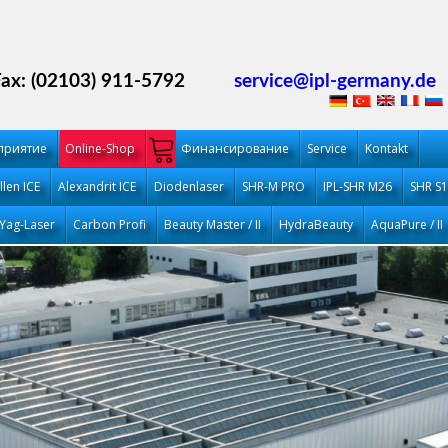
Fax: (02103) 911-5792
service@ipl-germany.de
приятие
Online-Shop
Финансирование
Service
Kontakt
llen ICE
Alexandrit ICE
Diodenlaser
SHR-M PRO
IPL-SHR M26
SHR S
Yag-Laser
Carbon Profi
Beauty Master / II
HydraBeauty
AquaPure / II