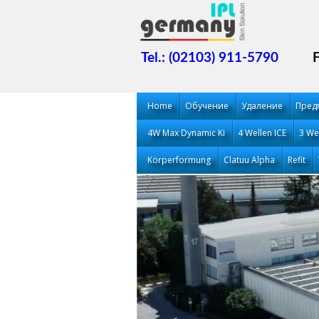
Tel.: (02103) 911-5790
Home
Обучение
Удаление
Пред
4W Max Dynamic Ki
4 Wellen ICE
3 We
Körperformung
Clatuu Alpha
Refit