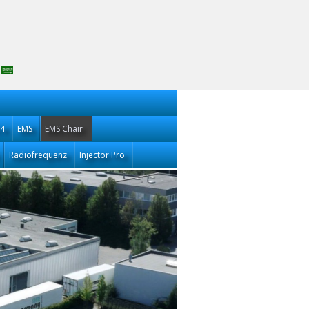
14
EMS
EMS Chair
Radiofrequenz
Injector Pro