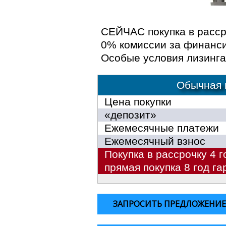
СЕЙЧАС покупка в расср
0% комиссии за финансир
Особые условия лизинга
Обычная 
Цена покупки
«депозит»
Ежемесячные платежи
Ежемесячный взнос
Покупка в рассрочку 4 г
прямая покупка 8 год га
ЗАПРОСИТЬ ПРЕДЛОЖЕНИ