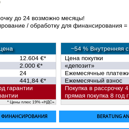
очку до 24 возможно месяцы!
ование / обработку для финансирования = 
цена
~54 % Внутренняя ск
12.604 €*
Цена покупки
2.000 €*
«депозит»
24
Ежемесячные платеж
441,84 €*
Ежемесячный взнос
од гарантии
Покупка в рассрочку 4
рантии
прямая покупка 8 год 
* Цены плюс 19% «НДС».
Е ФИНАНСИРОВАНИЯ
BERATUNG A