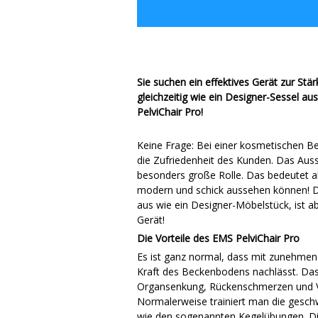
Sie suchen ein effektives Gerät zur St
gleichzeitig wie ein Designer-Sessel a
PelviChair Pro!
Keine Frage: Bei einer kosmetischen B
die Zufriedenheit des Kunden. Das Auss
besonders große Rolle. Das bedeutet ab
modern und schick aussehen können! De
aus wie ein Designer-Möbelstück, ist ab
Gerät!
Die Vorteile des EMS PelviChair Pro
Es ist ganz normal, dass mit zunehmend
Kraft des Beckenbodens nachlässt. Da
Organsenkung, Rückenschmerzen und V
Normalerweise trainiert man die gesc
wie den sogenannten Kegelübungen. Di