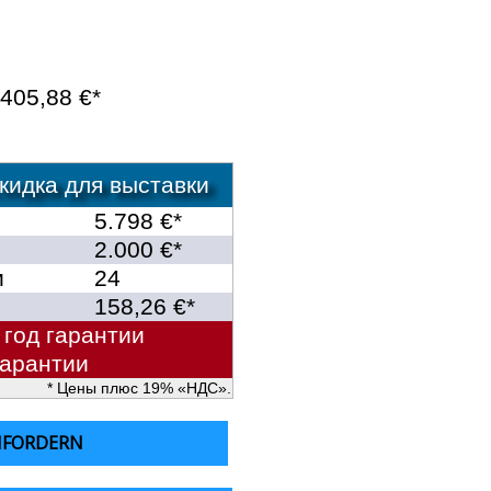
405,88 €*
идка для выставки
5.798 €*
2.000 €*
и
24
158,26 €*
 год гарантии
гарантии
* Цены плюс 19% «НДС».
NFORDERN