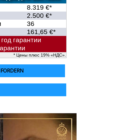
8.319 €*
2.500 €*
и
36
161,65 €*
 год гарантии
гарантии
* Цены плюс 19% «НДС».
NFORDERN