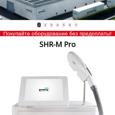
1
2
3
4
5
6
7
Покупайте оборудование без предоплаты!
SHR-M Pro