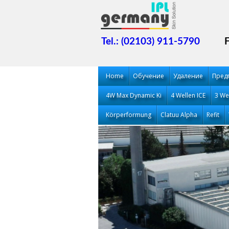
Tel.: (02103) 911-5790
Home
Обучение
Удаление
Пред
4W Max Dynamic Ki
4 Wellen ICE
3 We
Körperformung
Clatuu Alpha
Refit