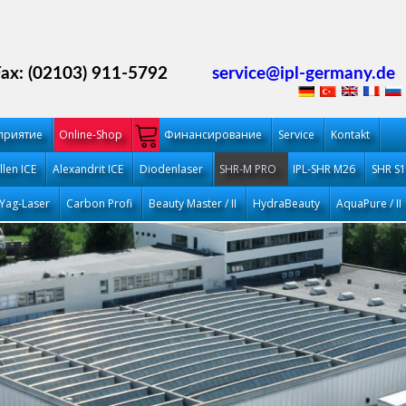
Fax: (02103) 911-5792
service@ipl-germany.de
приятие
Online-Shop
Финансирование
Service
Kontakt
llen ICE
Alexandrit ICE
Diodenlaser
SHR-M PRO
IPL-SHR M26
SHR S
Yag-Laser
Carbon Profi
Beauty Master / II
HydraBeauty
AquaPure / II