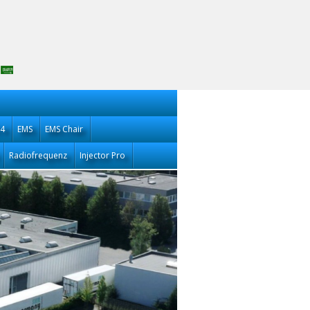
14
EMS
EMS Chair
Radiofrequenz
Injector Pro