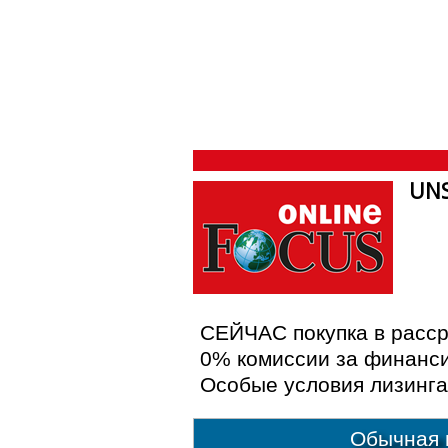
UNS
СЕЙЧАС покупка в расср
0% комиссии за финансир
Особые условия лизинга
Обычная 