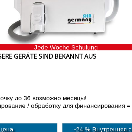
Jede Woche Schulung
ERE GERÄTE SIND BEKANNT AUS
очку до 36 возможно месяцы!
ование / обработку для финансирования = 
цена
~24 % Внутренняя ск