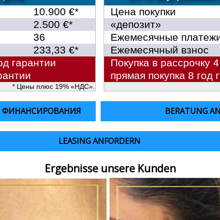
10.900 €*
Цена покупки
2.500 €*
«депозит»
36
Ежемесячные платеж
233,33 €*
Ежемесячный взнос
од гарантии
Покупка в рассрочку 4
рантии
прямая покупка 8 год 
* Цены плюс 19% «НДС».
Е ФИНАНСИРОВАНИЯ
BERATUNG A
LEASING ANFORDERN
Ergebnisse unsere Kunden