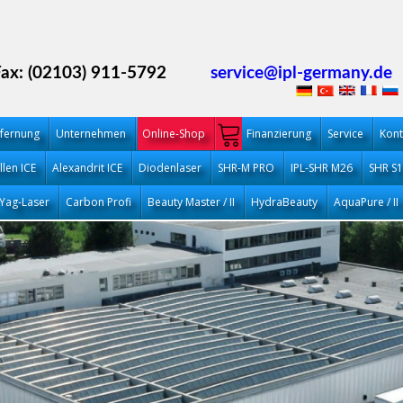
Fax: (02103) 911-5792
service@ipl-germany.de
fernung
Unternehmen
Online-Shop
Finanzierung
Service
Kont
llen ICE
Alexandrit ICE
Diodenlaser
SHR-M PRO
IPL-SHR M26
SHR S
Yag-Laser
Carbon Profi
Beauty Master / II
HydraBeauty
AquaPure / II