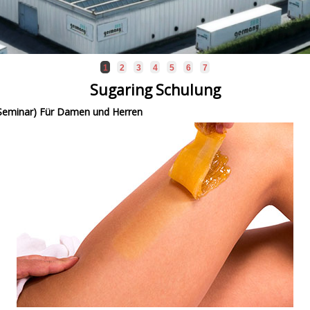
1
2
3
4
5
6
7
Sugaring Schulung
-Seminar) Für Damen und Herren