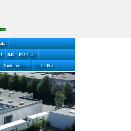
akt
14
EMS
EMS Chair
Radiofrequenz
Injector Pro