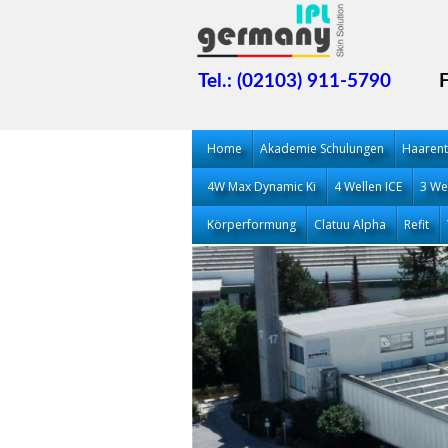
Tel.: (02103) 911-5790
Home
Akademie Schulungen
Haarent
4W Max Dynamic Ki
4 Wellen ICE
3 We
Körperformung
Clatuu Alpha
Refit