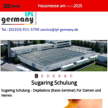
Hausmesse am --.--.2025
Tel.: (02103) 911-5790
service@ipl-germany.de
1
2
3
4
5
6
7
Sugaring Schulung
Sugaring Schulung - Depiladora (Basis-Seminar) Für Damen und
Herren