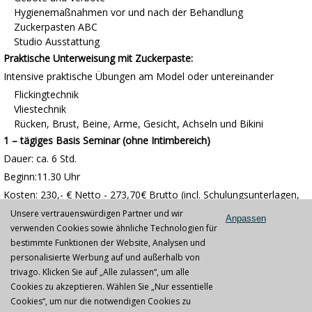
Hygienemaßnahmen vor und nach der Behandlung
Zuckerpasten ABC
Studio Ausstattung
Praktische Unterweisung mit Zuckerpaste:
Intensive praktische Übungen am Model oder untereinander
Flickingtechnik
Vliestechnik
Rücken, Brust, Beine, Arme, Gesicht, Achseln und Bikini
1 – tägiges Basis Seminar (ohne Intimbereich)
Dauer:
ca. 6 Std.
Beginn:11.30 Uhr
Kosten: 230,- € Netto - 273,70€ Brutto (incl. Schulungsunterlagen,
Zertifikat) Die Bezahlung erfolgt vorab bei der Anmeldung! Maximal
Unsere vertrauenswürdigen Partner und wir
Anpassen
8 Teilnehmer pro Kurs, damit optimale Lernergebnisse erzielt
verwenden Cookies sowie ähnliche Technologien für
werden
bestimmte Funktionen der Website, Analysen und
Bitte zu diesem Kurs mitbringen:
Wir empfehlen Ihnen, lockere
personalisierte Werbung auf und außerhalb von
bequeme Kleidung, flache Schuhe sowie kurze Fingernägel zu
trivago. Klicken Sie auf „Alle zulassen“, um alle
tragen. (Wegen der Flickingtechnik) Bitte folgenden Hinweis für die
Cookies zu akzeptieren. Wählen Sie „Nur essentielle
Modelle oder bei sich selbst beachten: Zwei Wochen vor
Cookies“, um nur die notwendigen Cookies zu