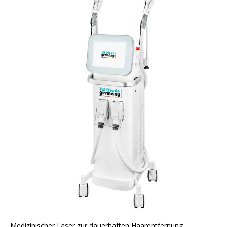
Medizinischer Laser zur dauerhaften Haarentfernung