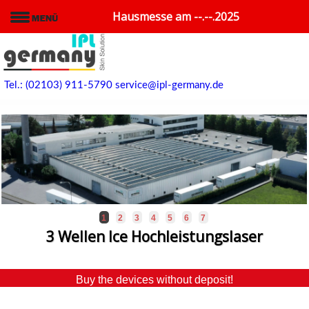
Hausmesse am --.--.2025
Tel.: (02103) 911-5790
service@ipl-germany.de
1
2
3
4
5
6
7
3 Wellen Ice Hochleistungslaser
Buy the devices without deposit!