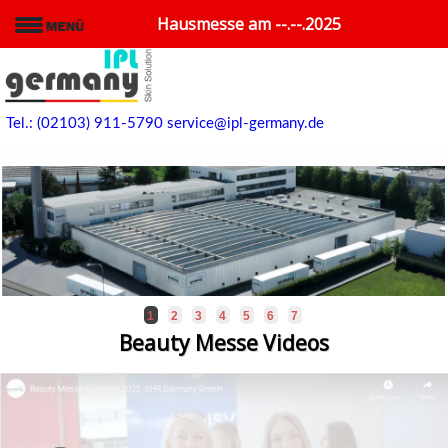
Hausmesse am --.--.2025
Tel.: (02103) 911-5790
service@ipl-germany.de
1
2
3
4
5
6
7
Beauty Messe Videos