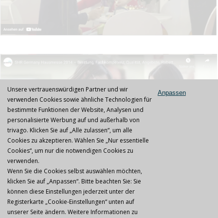
Unsere vertrauenswürdigen Partner und wir
Zustimmung zum Abspielen: Durch Aktivieren
Anpassen
verwenden Cookies sowie ähnliche Technologien für
dieser Checkbox erkläre ich mich damit
einverstanden, dass ein YouTube-Video geladen wird.
bestimmte Funktionen der Website, Analysen und
Dadurch werden Daten an YouTube übermittelt.
personalisierte Werbung auf und außerhalb von
Weitere Informationen finden Sie in unserer
Datenschutzerklärung
.
trivago. Klicken Sie auf „Alle zulassen“, um alle
Cookies zu akzeptieren. Wählen Sie „Nur essentielle
Cookies“, um nur die notwendigen Cookies zu
verwenden.
Wenn Sie die Cookies selbst auswählen möchten,
klicken Sie auf „Anpassen“. Bitte beachten Sie: Sie
können diese Einstellungen jederzeit unter der
Mentions légales
|
AGB
|
Datenschutz
|
Jobs & Karriere
Registerkarte „Cookie-Einstellungen“ unten auf
unserer Seite ändern. Weitere Informationen zu