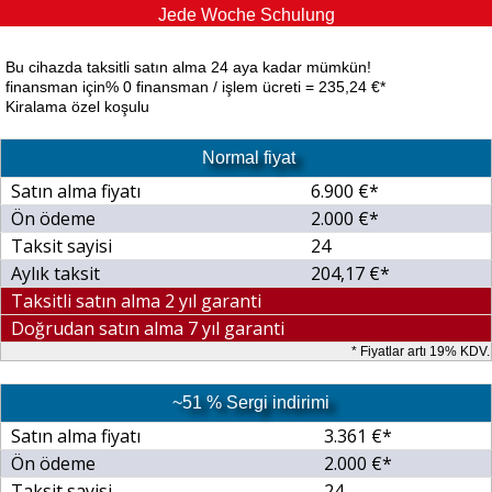
Jede Woche Schulung
Bu cihazda taksitli satın alma 24 aya kadar mümkün!
finansman için% 0 finansman / işlem ücreti = 235,24 €*
Kiralama özel koşulu
Normal fiyat
Satın alma fiyatı
6.900 €*
Ön ödeme
2.000 €*
Taksit sayisi
24
Aylık taksit
204,17 €*
Taksitli satın alma 2 yıl garanti
Doğrudan satın alma 7 yıl garanti
* Fiyatlar artı 19% KDV.
~51 % Sergi indirimi
Satın alma fiyatı
3.361 €*
Ön ödeme
2.000 €*
Taksit sayisi
24