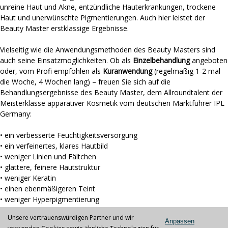
unreine Haut und Akne, entzündliche Hauterkrankungen, trockene
Haut und unerwünschte Pigmentierungen. Auch hier leistet der
Beauty Master erstklassige Ergebnisse.
Vielseitig wie die Anwendungsmethoden des Beauty Masters sind
auch seine Einsatzmöglichkeiten. Ob als
Einzelbehandlung
angeboten
oder, vom Profi empfohlen als
Kuranwendung
(regelmäßig 1-2 mal
die Woche, 4 Wochen lang) – freuen Sie sich auf die
Behandlungsergebnisse des Beauty Master, dem Allroundtalent der
Meisterklasse apparativer Kosmetik vom deutschen Marktführer IPL
Germany:
•
ein verbesserte Feuchtigkeitsversorgung
•
ein verfeinertes, klares Hautbild
•
weniger Linien und Fältchen
•
glattere, feinere Hautstruktur
•
weniger Keratin
•
einen ebenmäßigeren Teint
•
weniger Hyperpigmentierung
•
eine regulierte Taldrüsenproduktion
Unsere vertrauenswürdigen Partner und wir
•
sichtbar reine und strahlende Haut (Glow Effekt).
Anpassen