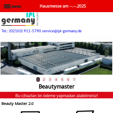
Hausmesse am --.--.2025
Tel.: (02103) 911-5790
service@ipl-germany.de
1
2
3
4
5
6
7
Beautymaster
Bu cihazları ön ödeme yapmadan alabilirsiniz!
Beauty Master 2.0