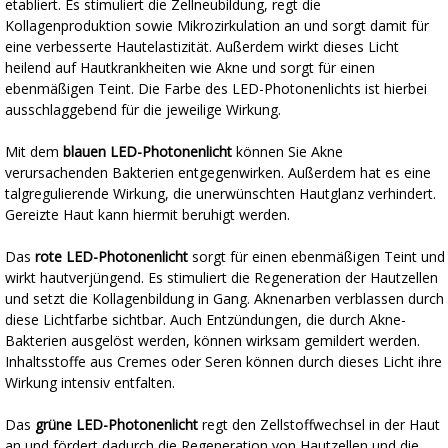
etabliert. Es stimuliert die Zellneubildung, regt die
Kollagenproduktion sowie Mikrozirkulation an und sorgt damit für
eine verbesserte Hautelastizität. Außerdem wirkt dieses Licht
heilend auf Hautkrankheiten wie Akne und sorgt für einen
ebenmäßigen Teint. Die Farbe des LED-Photonenlichts ist hierbei
ausschlaggebend für die jeweilige Wirkung.
Mit dem
blauen LED-Photonenlicht
können Sie Akne
verursachenden Bakterien entgegenwirken. Außerdem hat es eine
talgregulierende Wirkung, die unerwünschten Hautglanz verhindert.
Gereizte Haut kann hiermit beruhigt werden.
Das
rote LED-Photonenlicht
sorgt für einen ebenmäßigen Teint und
wirkt hautverjüngend. Es stimuliert die Regeneration der Hautzellen
und setzt die Kollagenbildung in Gang. Aknenarben verblassen durch
diese Lichtfarbe sichtbar. Auch Entzündungen, die durch Akne-
Bakterien ausgelöst werden, können wirksam gemildert werden.
Inhaltsstoffe aus Cremes oder Seren können durch dieses Licht ihre
Wirkung intensiv entfalten.
Das
grüne LED-Photonenlicht
regt den Zellstoffwechsel in der Haut
an und fördert dadurch die Regeneration von Hautzellen und die