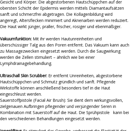
Gesicht und Körper. Die abgestorbenen Hautschüppchen auf der
obersten Schicht der Epidermis werden mittels Diamantaufsätzen
sanft und schmerzfrei abgetragen. Die Kollagenbildung wird
angeregt, Altersflecken minimiert und Aknenarben werden reduziert.
Die Haut wirkt jünger, praller, frischer, rosiger und ebenmäßiger.
Vakuumfunktion:
Mit ihr werden Hautunreinheiten und
überschüssiger Talg aus den Poren entfernt. Das Vakuum kann auch
zu Massagezwecken eingesetzt werden. Durch die Saugwirkung
werden die Zellen stimuliert – ähnlich wie bei einer
Lymphdrainagebehandlung.
Ultraschall Skin Scrubber:
Er entfernt Unreinheiten, abgestorbene
Hautschüppchen und Schmutz gründlich und sanft. Pflegende
Wirkstoffe können anschließend besonders tief in die Haut
eingeschleust werden.
Sauerstoffpistole (Facial Air Brush): Sie dient dem wirkungsvollen,
zielgenauen Aufbringen pflegender und verjüngender Seren in
Kombination mit Sauerstoff auf die Haut. Die Sprühpistole kann bei
den verschiedenen Behandlungen eingesetzt werden.
Ionenlifting:
Es stimuliert das Gewebe, verbessert die Elastizität der