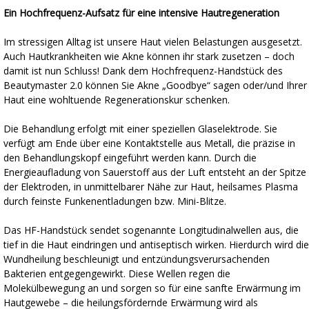
Ein Hochfrequenz-Aufsatz für eine intensive Hautregeneration
Im stressigen Alltag ist unsere Haut vielen Belastungen ausgesetzt.
Auch Hautkrankheiten wie Akne können ihr stark zusetzen – doch
damit ist nun Schluss! Dank dem Hochfrequenz-Handstück des
Beautymaster 2.0 können Sie Akne „Goodbye“ sagen oder/und Ihrer
Haut eine wohltuende Regenerationskur schenken.
Die Behandlung erfolgt mit einer speziellen Glaselektrode. Sie
verfügt am Ende über eine Kontaktstelle aus Metall, die präzise in
den Behandlungskopf eingeführt werden kann. Durch die
Energieaufladung von Sauerstoff aus der Luft entsteht an der Spitze
der Elektroden, in unmittelbarer Nähe zur Haut, heilsames Plasma
durch feinste Funkenentladungen bzw. Mini-Blitze.
Das HF-Handstück sendet sogenannte Longitudinalwellen aus, die
tief in die Haut eindringen und antiseptisch wirken. Hierdurch wird die
Wundheilung beschleunigt und entzündungsverursachenden
Bakterien entgegengewirkt. Diese Wellen regen die
Molekülbewegung an und sorgen so für eine sanfte Erwärmung im
Hautgewebe – die heilungsfördernde Erwärmung wird als