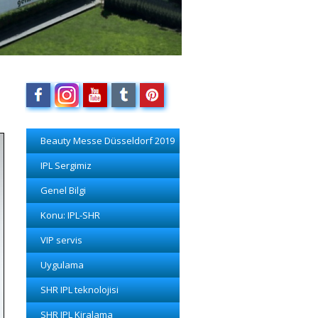
Beauty Messe Düsseldorf 2019
IPL Sergimiz
Genel Bilgi
Konu: IPL-SHR
VIP servis
Uygulama
SHR IPL teknolojisi
SHR IPL Kiralama