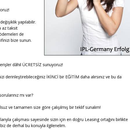
yoruz!
işiklik yapılabilir.
az taksit
t ödemeleri de
ifinizi bize sunun.
!
ışverişler dâhil ÜCRETSİZ sunuyoruz!
inizi derinleştirebileceğiniz İKİNCİ bir EĞİTİM daha alırsınız ve bu da
sorularınız mı var?
suz ve tamamen size göre çalışılmış bir teklif sunalım!
ıyla çalışması sayesinde sizin için en doğru Leasing ortağını birlikte
 biz de derhal bu konuyla ilgilenelim.