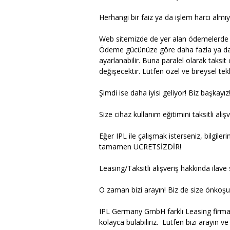
Herhangi bir faiz ya da işlem harcı almı
Web sitemizde de yer alan ödemelerde değ
Ödeme gücünüze göre daha fazla ya da 
ayarlanabilir. Buna paralel olarak taksi
değişecektir. Lütfen özel ve bireysel tekl
Şimdi ise daha iyisi geliyor! Biz başkayız
Size cihaz kullanım eğitimini taksitli al
Eğer IPL ile çalışmak isterseniz, bilgiler
tamamen ÜCRETSİZDİR!
Leasing/Taksitli alışveriş hakkında ilave 
O zaman bizi arayın! Biz de size önkoşul
IPL Germany GmbH farklı Leasing firmalar
kolayca bulabiliriz. Lütfen bizi arayın ve