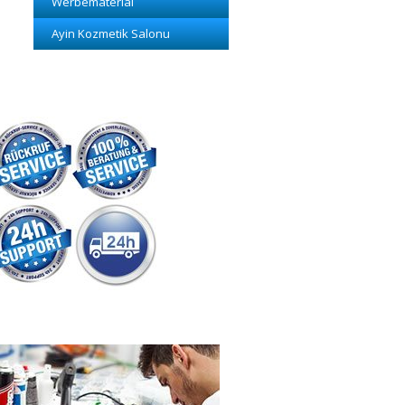
Werbematerial
Ayin Kozmetik Salonu