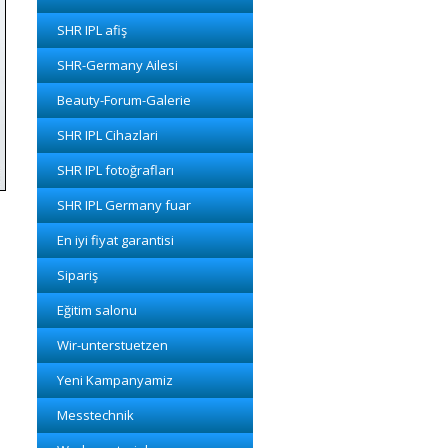
SHR IPL afiş
SHR-Germany Ailesi
Beauty-Forum-Galerie
SHR IPL Cihazlari
SHR IPL fotoğrafları
SHR IPL Germany fuar
En iyi fiyat garantisi
Sipariş
Eğitim salonu
Wir-unterstuetzen
Yeni Kampanyamiz
Messtechnik