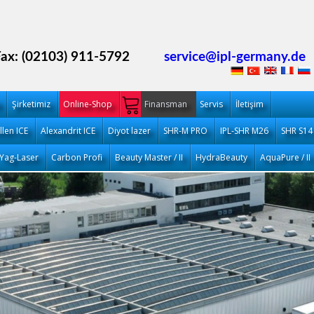
Fax: (02103) 911-5792
service@ipl-germany.de
Şirketimiz
Online-Shop
Finansman
Servis
İletişim
llen ICE
Alexandrit ICE
Diyot lazer
SHR-M PRO
IPL-SHR M26
SHR S14
Yag-Laser
Carbon Profi
Beauty Master / II
HydraBeauty
AquaPure / II