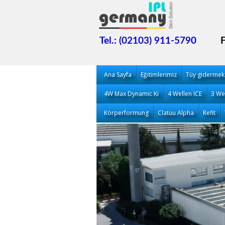
Tel.: (02103) 911-5790
Ana Sayfa
Eğitimlerimiz
Tüy gidermek
4W Max Dynamic Ki
4 Wellen ICE
3 We
Körperformung
Clatuu Alpha
Refit