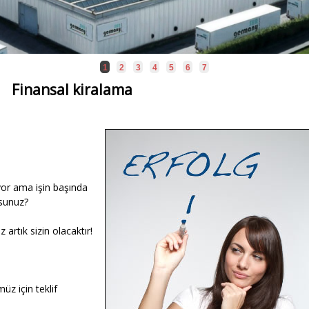
1
2
3
4
5
6
7
Finansal kiralama
yor ama işin başında
sunuz?
 artık sizin olacaktır!
üz için teklif