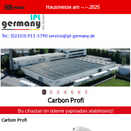
Hausmesse am --.--.2025
Tel.: (02103) 911-5790
service@ipl-germany.de
1
2
3
4
5
6
7
Carbon Profi
Bu cihazları ön ödeme yapmadan alabilirsiniz!
Carbon Profi