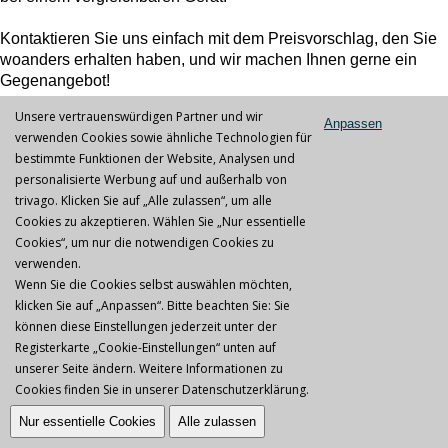
Kontaktieren Sie uns einfach mit dem Preisvorschlag, den Sie
woanders erhalten haben, und wir machen Ihnen gerne ein
Gegenangebot!
Unsere vertrauenswürdigen Partner und wir
Wir, das IPL Germany Team, freuen uns auf Sie!
Anpassen
verwenden Cookies sowie ähnliche Technologien für
Kütük
|
AGB
|
Datenschutz
|
Jobs & Karriere
bestimmte Funktionen der Website, Analysen und
personalisierte Werbung auf und außerhalb von
trivago. Klicken Sie auf „Alle zulassen“, um alle
Cookies zu akzeptieren. Wählen Sie „Nur essentielle
Copyright © 2026
Cookies“, um nur die notwendigen Cookies zu
verwenden.
Wenn Sie die Cookies selbst auswählen möchten,
klicken Sie auf „Anpassen“. Bitte beachten Sie: Sie
können diese Einstellungen jederzeit unter der
Registerkarte „Cookie-Einstellungen“ unten auf
unserer Seite ändern. Weitere Informationen zu
Cookies finden Sie in unserer
Datenschutzerklärung
.
Nur essentielle Cookies
Alle zulassen