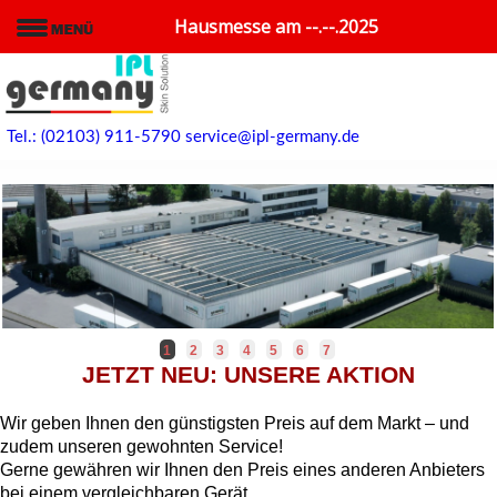
Hausmesse am --.--.2025
Tel.: (02103) 911-5790
service@ipl-germany.de
1
2
3
4
5
6
7
JETZT NEU: UNSERE AKTION
Wir geben Ihnen den günstigsten Preis auf dem Markt – und
zudem unseren gewohnten Service!
Gerne gewähren wir Ihnen den Preis eines anderen Anbieters
bei einem vergleichbaren Gerät.