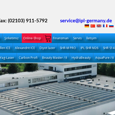
Fax: (02103) 911-5792
service@ipl-germany.de
Şirketimiz
Online-Shop
Finansman
Servis
İletişim
llen ICE
Alexandrit ICE
Diyot lazer
SHR-M PRO
IPL-SHR M26
SHR S14
Yag-Laser
Carbon Profi
Beauty Master / II
HydraBeauty
AquaPure / II