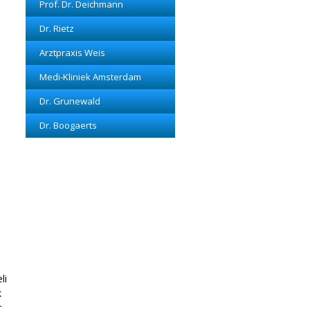
Prof. Dr. Deichmann
Dr. Rietz
Arztpraxis Weis
Medi-Kliniek Amsterdam
Dr. Grunewald
Dr. Boogaerts
li
k
r