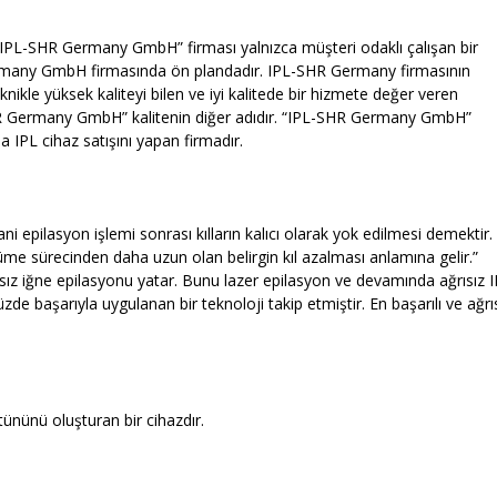
. “IPL-SHR Germany GmbH” firması yalnızca müşteri odaklı çalışan bir
Germany GmbH firmasında ön plandadır. IPL-SHR Germany firmasının
eknikle yüksek kaliteyi bilen ve iyi kalitede bir hizmete değer veren
SHR Germany GmbH” kalitenin diğer adıdır. “IPL-SHR Germany GmbH”
a IPL cihaz satışını yapan firmadır.
yani epilasyon işlemi sonrası kılların kalıcı olarak yok edilmesi demektir.
üyüme sürecinden daha uzun olan belirgin kıl azalması anlamına gelir.”
ısız iğne epilasyonu yatar. Bunu lazer epilasyon ve devamında ağrısız 
de başarıyla uygulanan bir teknoloji takip etmiştir. En başarılı ve ağrı
tününü oluşturan bir cihazdır.