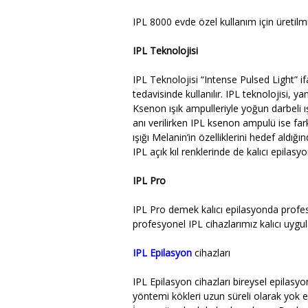
IPL 8000 evde özel kullanım için üretilmiş
IPL Teknolojisi
IPL Teknolojisi “Intense Pulsed Light” if
tedavisinde kullanılır. IPL teknolojisi, ya
Ksenon ışık ampulleriyle yoğun darbeli ışı
anı verilirken IPL ksenon ampulü ise fark
ışığı Melanin’in özelliklerini hedef aldı
IPL açık kıl renklerinde de kalıcı epilasyo
IPL Pro
IPL Pro demek kalıcı epilasyonda profesy
profesyonel IPL cihazlarımız kalıcı uygu
IPL Epilasyon
cihazları
IPL Epilasyon cihazları bireysel epilasy
yöntemi kökleri uzun süreli olarak yok e