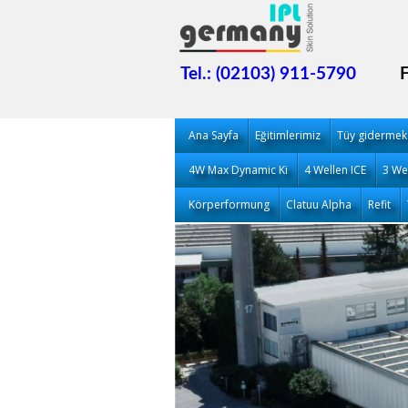
Tel.: (02103) 911-5790
Ana Sayfa
Eğitimlerimiz
Tüy gidermek
4W Max Dynamic Ki
4 Wellen ICE
3 We
Körperformung
Clatuu Alpha
Refit