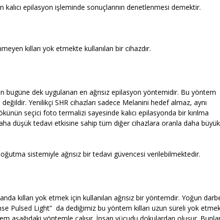
nin kalıcı epilasyon işleminde sonuçlarının denetlenmesi demektir.
meyen kılları yok etmekte kullanılan bir cihazdır.
syon bugüne dek uygulanan en ağrısız epilasyon yöntemidir. Bu yöntem
ğlı değildir. Yenilikçi SHR cihazları sadece Melanini hedef almaz, aynı
ökünün seçici foto termalizi sayesinde kalıcı epilasyonda bir kırılma
ha düşük tedavi etkisine sahip tüm diğer cihazlara oranla daha büyük
oğutma sistemiyle ağrısız bir tedavi güvencesi verilebilmektedir.
nda kılları yok etmek için kullanılan ağrısız bir yöntemdir. Yoğun darbe
ntense Pulsed Light” da dediğimiz bu yöntem kılları uzun süreli yok etme
ntem aşağıdaki yöntemle çalışır. İnsan vücudu dokulardan oluşur. Bunla