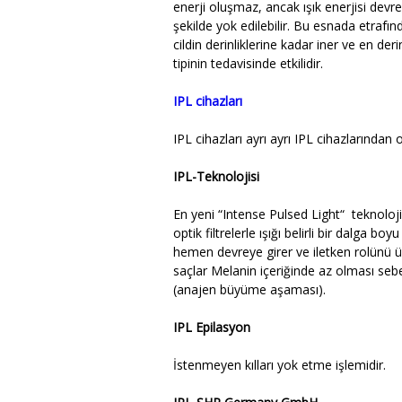
enerji oluşmaz, ancak ışık enerjisi devr
şekilde yok edilebilir. Bu esnada etraf
cildin derinliklerine kadar iner ve en der
tipinin tedavisinde etkilidir.
IPL cihazları
IPL cihazları ayrı ayrı IPL cihazlarından 
IPL-Teknolojisi
En yeni “Intense Pulsed Light“ teknolojis
optik filtrelerle ışığı belirli bir dalga b
hemen devreye girer ve iletken rolünü üst
saçlar Melanin içeriğinde az olması sebeb
(anajen büyüme aşaması).
IPL Epilasyon
İstenmeyen kılları yok etme işlemidir.