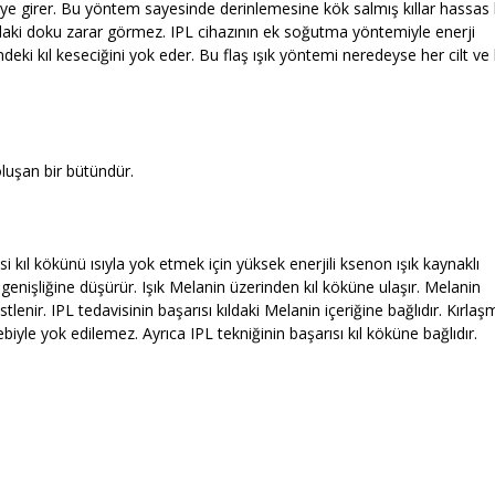
eye girer. Bu yöntem sayesinde derinlemesine kök salmış kıllar hassas 
ındaki doku zarar görmez. IPL cihazının ek soğutma yöntemiyle enerji
indeki kıl keseciğini yok eder. Bu flaş ışık yöntemi neredeyse her cilt ve 
oluşan bir bütündür.
i kıl kökünü ısıyla yok etmek için yüksek enerjili ksenon ışık kaynaklı
oyu genişliğine düşürür. Işık Melanin üzerinden kıl köküne ulaşır. Melanin
lenir. IPL tedavisinin başarısı kıldaki Melanin içeriğine bağlıdır. Kırlaş
iyle yok edilemez. Ayrıca IPL tekniğinin başarısı kıl köküne bağlıdır.