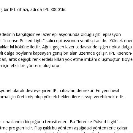
 bir IPL cihazı, adı da IPL 8000‘dir.
adesinin karşılığıdır ve lazer epilasyonunda olduğu gibi epilasyon
ni “Intense Pulsed Light” kalıcı epilasyonun yenilikçi adıdır. Yüksek enerj
klar kıl köküne iletilir. Ağrılı geçen lazer tedavisinde ışığın nokta dalga
lı dalga boylarını kapsayan geniş bir alan üzerinde çalışır. IPL Ksenon-
ğından, artık değişik renklerdeki kılları yok etme imkânı oluşmuştur. Böyl
n için etkili bir yöntem oluşturur.
onel olarak devreye giren IPL cihazları demektir. En yeni nesil
lama için üretilmiş olup yüksek beklentilere cevap verebilmektedir.
on cihazlarının birçoğunu temsil eder. Bu “Intense Pulsed Light” –
tme programlıdır. Flaş ışıklı bu yöntem aşağıdaki yöntemlerle çalışır: