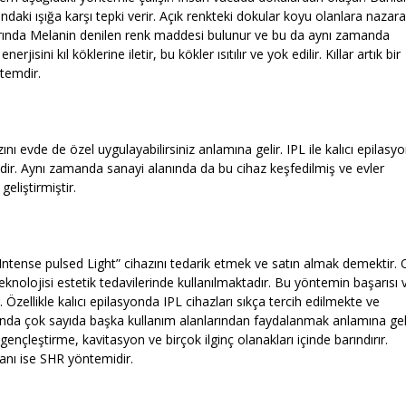
yundaki ışığa karşı tepki verir. Açık renkteki dokular koyu olanlara nazar
larında Melanin denilen renk maddesi bulunur ve bu da aynı zamanda
isini kıl köklerine iletir, bu kökler ısıtılır ve yok edilir. Kıllar artık bir
temdir.
ı evde de özel uygulayabilirsiniz anlamına gelir. IPL ile kalıcı epilasy
ir. Aynı zamanda sanayi alanında da bu cihaz keşfedilmiş ve evler
geliştirmiştir.
Intense pulsed Light” cihazını tedarik etmek ve satın almak demektir.
knolojisi estetik tedavilerinde kullanılmaktadır. Bu yöntemin başarısı 
ir. Özellikle kalıcı epilasyonda IPL cihazları sıkça tercih edilmekte ve
manda çok sayıda başka kullanım alanlarından faydalanmak anlamına geli
 gençleştirme, kavitasyon ve birçok ilginç olanakları içinde barındırır.
lanı ise SHR yöntemidir.