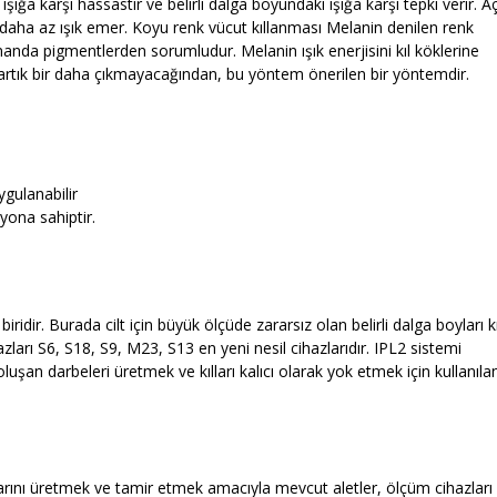
ığa karşı hassastır ve belirli dalga boyundaki ışığa karşı tepki verir. Aç
daha az ışık emer. Koyu renk vücut kıllanması Melanin denilen renk
nda pigmentlerden sorumludur. Melanin ışık enerjisini kıl köklerine
Kıllar artık bir daha çıkmayacağından, bu yöntem önerilen bir yöntemdir.
ygulanabilir
yona sahiptir.
ridir. Burada cilt için büyük ölçüde zararsız olan belirli dalga boyları kı
azları S6, S18, S9, M23, S13 en yeni nesil cihazlarıdır. IPL2 sistemi
oluşan darbeleri üretmek ve kılları kalıcı olarak yok etmek için kullanıla
larını üretmek ve tamir etmek amacıyla mevcut aletler, ölçüm cihazları