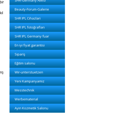
SHR-Germany Ailesi
bir
Beauty-Forum-Galerie
kıl
SHR IPL Cihazlari
SHR IPL fotoğrafları
SHR IPL Germany fuar
En iyi fiyat garantisi
Sipariş
Eğitim salonu
mış
Wir-unterstuetzen
Yeni Kampanyamiz
Messtechnik
Werbematerial
Ayin Kozmetik Salonu