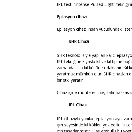
IPL testi “Intense Pulsed Light” tekniği
Epilasyon cihazı
Epilasyon cihazı insan vücudundaki isten
SHR Cihazı
SHR teknolojisiyle yapılan kalıcı epila
IPL tekniğine kıyasla kıl ve kıl tipine ba
zamanda kılın kıl köküne odaklanır. Kıl k
yaratmak mümkün olur. SHR cihazları da
bir etki yaratır.
Cihaz içine monte edilmiş safir hassas s
IPL Cihazı
IPL cihazıyla yapılan epilasyon aynı zama
ışın sayesinde kıl kökleri yok edilir. “I
için tasarlanmıştır. Flaş ampullü bu yö