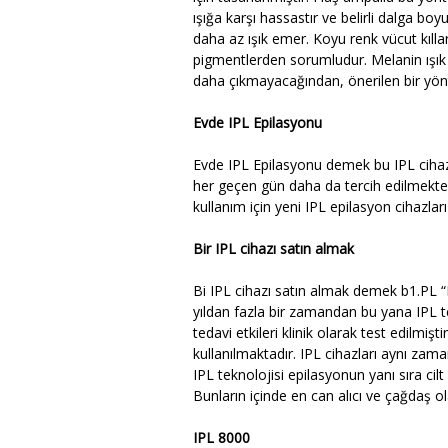
ışığa karşı hassastır ve belirli dalga bo
daha az ışık emer. Koyu renk vücut kıl
pigmentlerden sorumludur. Melanin ışık enerj
daha çıkmayacağından, önerilen bir yön
Evde IPL Epilasyonu
Evde IPL Epilasyonu demek bu IPL cihazın
her geçen gün daha da tercih edilmekted
kullanım için yeni IPL epilasyon cihazları 
Bir IPL cihazı satın almak
Bi IPL cihazı satın almak demek b1.PL “
yıldan fazla bir zamandan bu yana IPL te
tedavi etkileri klinik olarak test edilmişt
kullanılmaktadır. IPL cihazları aynı za
IPL teknolojisi epilasyonun yanı sıra cilt
Bunların içinde en can alıcı ve çağdaş o
IPL 8000