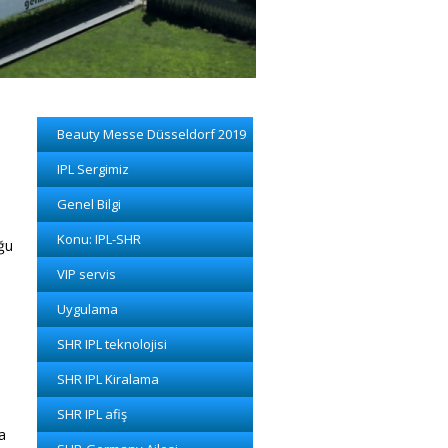
Beauty Messe Düsseldorf 2019
IPL Sergimiz
Genel Bilgi
Konu: IPL-SHR
uğu
VIP servis
Uygulama
SHR IPL teknolojisi
SHR IPL Kiralama
SHR IPL afiş
a