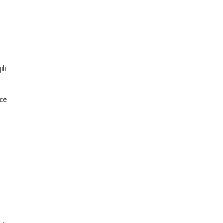
ili
ece