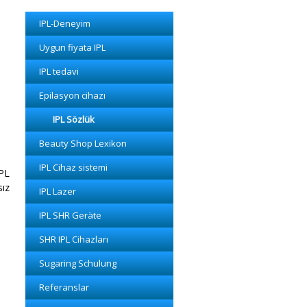
IPL-Deneyim
Uygun fiyata IPL
IPL tedavi
Epilasyon cihazı
IPL Sözlük
Beauty Shop Lexikon
IPL Cihaz sistemi
IPL
sız
IPL Lazer
IPL SHR Geräte
SHR IPL Cihazları
Sugaring Schulung
Referanslar