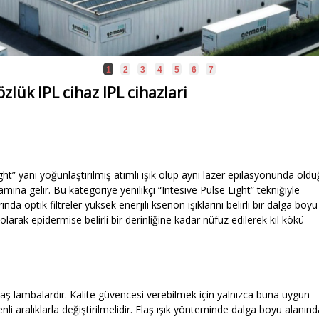
1
2
3
4
5
6
7
özlük IPL cihaz IPL cihazlari
ght” yani yoğunlaştırılmış atımlı ışık olup aynı lazer epilasyonunda old
amına gelir. Bu kategoriye yenilikçi “Intesive Pulse Light” tekniğiyle
ında optik filtreler yüksek enerjili ksenon ışıklarını belirli bir dalga boyu
larak epidermise belirli bir derinliğine kadar nüfuz edilerek kıl kökü
 flaş lambalardır. Kalite güvencesi verebilmek için yalnızca buna uygun
nli aralıklarla değiştirilmelidir. Flaş ışık yönteminde dalga boyu alanınd