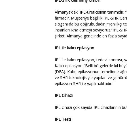
IPL-SHR Germany GmbH
Almanya’daki IPL-üreticisinin tanımıdır
firmadır. Müşteriye bağlılık IPL-SHR 
sloganı da bu doğrultudadır: “Yenilikçi t
insanları ikna etmeyi seviyoruz.“IPL-
şirketi Almanya genelinde en fazla sayıd
IPL ile kalıcı epilasyon
IPL ile kalıcı epilasyon, tedavi sonrası, 
Kalıcı epilasyon “Belli bölgelerde kıl b
(DFA). Kalıcı epilasyonun temelinde ağr
ve SHR teknolojisiyle yapılan ve günümüz
epilasyon SHR ile yapılmaktadır.
IPL Cihazı
IPL cihazı çok sayıda IPL cihazlarının bü
IPL Testi