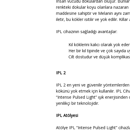
İnsan vücudu dokulardan oluşur. Bunlar ış
renkteki dokular koyu olanlara nazaran 
maddesine sahiptir ve Melanin aynı zama
iletir, bu kökler ısıtılır ve yok edilir. 
IPL cihazının sağladığı avantajlar:
Kıl köklerini kalıcı olarak yok eder
Her bir kıl tipinde ve çok sayıda u
Cilt dostudur ve düşük komplikas
IPL 2
IPL 2 en yeni ve güvenilir yöntemlerden bi
kökünü yok etmek için kullanılır. IPL Cih
“Intense Pulsed Light” ışık enerjisinden 
yenilikçi bir teknolojidir.
IPL Atölyesi
Atölye IPL “Intense Pulsed Light” cihaz