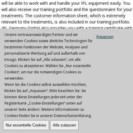
will be able to work with and handle your IPL equipment easily. You
will also receive our training portfolio and the questionnaire for your
treatments. The customer information sheet, which is extremely
relevant to the treatments, is also included in our training portfolio.
IPL Germany GmbH also provides you with a training certificate with
your name.
Unsere vertrauenswürdigen Partner und wir
Anpassen
verwenden Cookies sowie ähnliche Technologien für
If you have any questions, please use our free call-back service, so
bestimmte Funktionen der Website, Analysen und
you can contact our instructors and technicians.
personalisierte Werbung auf und außerhalb von
trivago. Klicken Sie auf „Alle zulassen“, um alle
Imprint
|
AGB
|
Datenschutz
|
Jobs & Karriere
Cookies zu akzeptieren. Wählen Sie „Nur essentielle
Cookies“, um nur die notwendigen Cookies zu
verwenden.
Wenn Sie die Cookies selbst auswählen möchten,
Copyright © 2026 IPL Germany GmbH
klicken Sie auf „Anpassen“. Bitte beachten Sie: Sie
können diese Einstellungen jederzeit unter der
Registerkarte „Cookie-Einstellungen“ unten auf
unserer Seite ändern. Weitere Informationen zu
Cookies finden Sie in unserer
Datenschutzerklärung
.
Nur essentielle Cookies
Alle zulassen